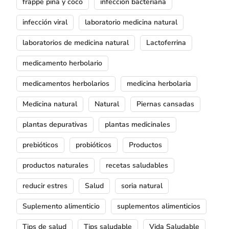
frappe piña y coco
infección bacteriana
infección viral
laboratorio medicina natural
laboratorios de medicina natural
Lactoferrina
medicamento herbolario
medicamentos herbolarios
medicina herbolaria
Medicina natural
Natural
Piernas cansadas
plantas depurativas
plantas medicinales
prebióticos
probióticos
Productos
productos naturales
recetas saludables
reducir estres
Salud
soria natural
Suplemento alimenticio
suplementos alimenticios
Tips de salud
Tips saludable
Vida Saludable