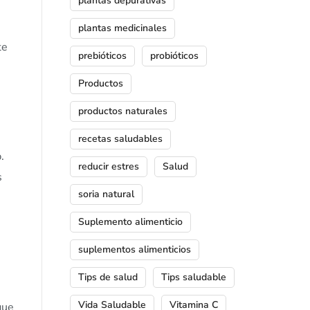
plantas depurativas
plantas medicinales
te
prebióticos
probióticos
Productos
productos naturales
recetas saludables
.
reducir estres
Salud
s
soria natural
Suplemento alimenticio
suplementos alimenticios
Tips de salud
Tips saludable
Vida Saludable
Vitamina C
que