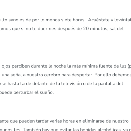
lto sano es de por lo menos siete horas. Acuéstate y levánta
damos que si no te duermes después de 20 minutos, sal del
 ojos perciben durante la noche la más mínima fuente de luz (p
dan una señal a nuestro cerebro para despertar. Por ello debemo
se hasta tarde delante de la televisión o de la pantalla del
o puede perturbar el sueño.
ante que pueden tardar varias horas en eliminarse de nuestro
lgunos tés. También hay que evitar las bebidas alcohólicas, ya 