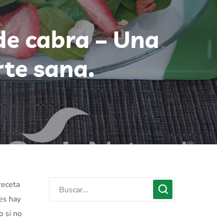
de cabra – Una
te sana.
receta
es hay
o si no