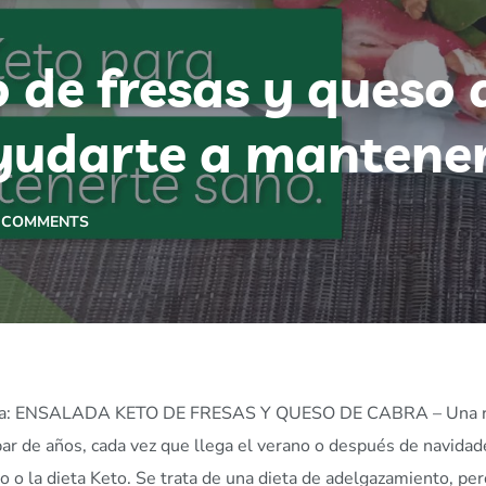
 de fresas y queso 
yudarte a mantener
 COMMENTS
eceta: ENSALADA KETO DE FRESAS Y QUESO DE CABRA – Una 
ar de años, cada vez que llega el verano o después de navidad
o o la dieta Keto. Se trata de una dieta de adelgazamiento, per