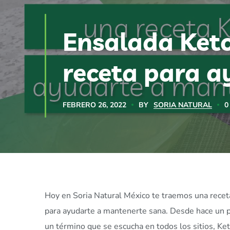
Ensalada Keto
receta para a
BY
SORIA NATURAL
0
FEBRERO 26, 2022
Hoy en Soria Natural México te traemos una r
para ayudarte a mantenerte sana. Desde hace un p
un término que se escucha en todos los sitios, Ket