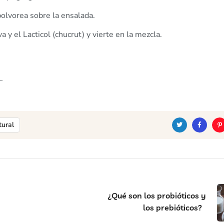
spolvorea sobre la ensalada.
a y el Lacticol (chucrut) y vierte en la mezcla.
l.
tural
Twitter
Faceb
¿Qué son los probióticos y
los prebióticos?