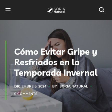
Cómo Evitar Gripe y
Resfriados en la
Temporada Invernal
BY
SORIA NATURAL
DICIEMBRE 5, 2024
0 COMMENTS