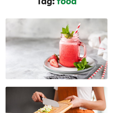
Tag:
food
Get Maximum Vitamins
NATURE
ORGANIC