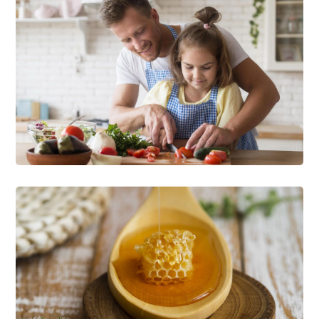
Happy Family Cooking
FOOD
RECIPES
Best Organic Miele