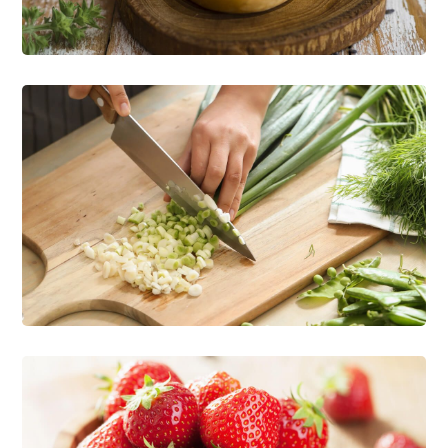
FOOD
ORGANIC
Healthy Greens
FOOD
ORGANIC