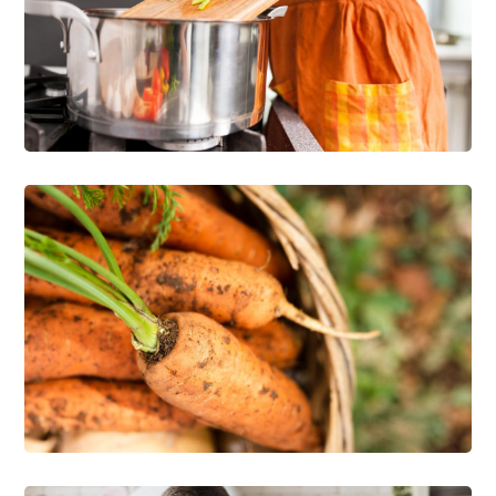
Family Products
FOOD
RECIPES
Natural Vegetables
NATURE
ORGANIC